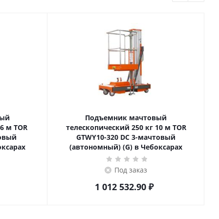
вый
Подъемник мачтовый
телескопический 250 кг 10 м TOR
товый
GTWY10-320 DC 3-мачтовый
оксарах
(автономный) (G) в Чебоксарах
Под заказ
1 012 532.90
₽