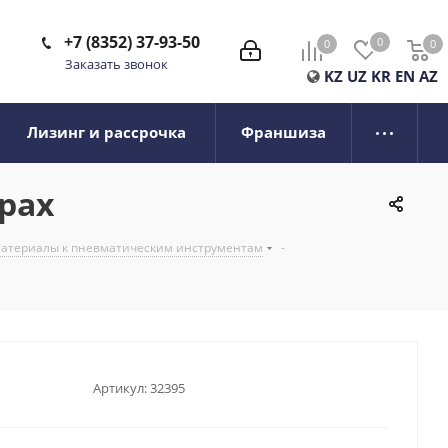
+7 (8352) 37-93-50
0
0
0
0
Заказать звонок
KZ
UZ
KR
EN
AZ
Лизинг и рассрочка
Франшиза
рах
 материалы к пневматическим инструментам
-
Артикул:
32395