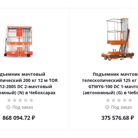
дъемник мачтовый
Подъемник мачто
ский 200 кг 12 м TOR
телескопический 125 кг 6 м TOR
12-200S DC 2-мачтовый
GTWY6-100 DC 1-мач
омный) (N) в Чебоксарах
(автономный) (G) в Чеб
Под заказ
Под заказ
868 094.72
₽
375 576.68
₽