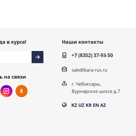
да в курсе!
Наши контакты
+7 (8352) 37-93-50
sale@bara-rus.ru
ь на связи
г. Чебоксары,
Вурнарское шоссе д.7
KZ
UZ
KR
EN
AZ