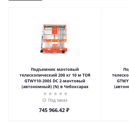
Подъемник мачтовый
По
телескопический 200 кг 10 м TOR
телескопиче
GTWY10-200S DC 2-мачтовый
GTWY
(автономный) (N) в Чебоксарах
(автон
Под заказ
745 966.42
₽