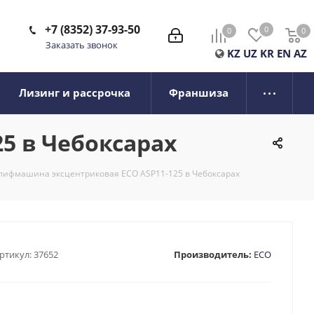
+7 (8352) 37-93-50
0
0
0
0
Заказать звонок
KZ
UZ
KR
EN
AZ
Лизинг и рассрочка
Франшиза
5 в Чебоксарах
ифмашина эксцентриковая ECO ASP11-125 в Чебоксарах
ртикул:
37652
Производитель:
ECO