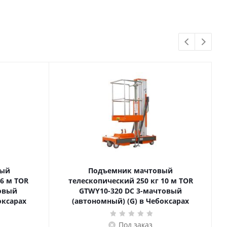
вый
Подъемник мачтовый
телескопический 250 кг 10 м TOR
товый
GTWY10-320 DC 3-мачтовый
оксарах
(автономный) (G) в Чебоксарах
Под заказ