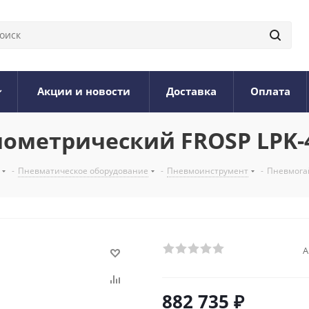
Акции и новости
Доставка
Оплата
ометрический FROSP LPK-4
-
Пневматическое оборудование
-
Пневмоинструмент
-
Пневмогай
А
882 735
₽