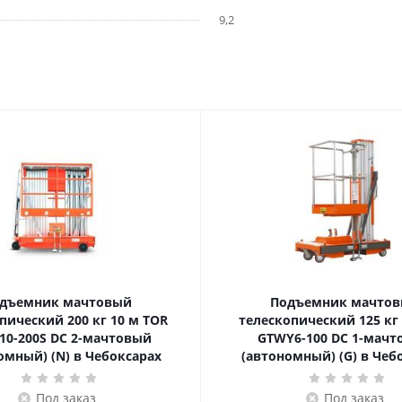
9,2
дъемник мачтовый
Подъемник мачто
ский 200 кг 10 м TOR
телескопический 125 кг 6 м TOR
10-200S DC 2-мачтовый
GTWY6-100 DC 1-мач
омный) (N) в Чебоксарах
(автономный) (G) в Чеб
Под заказ
Под заказ