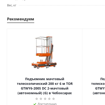
Вес, кг
Рекомендуем
Подъемник мачтовый
По
телескопический 200 кг 6 м TOR
телескопиче
GTWY6-200S DC 2-мачтовый
GTWY
(автономный) (G) в Чебоксарах
(автон
Достаточно