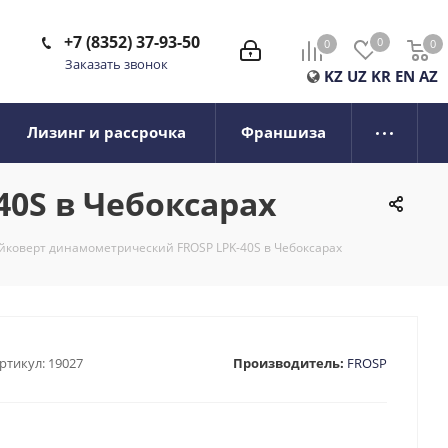
+7 (8352) 37-93-50
0
0
0
0
Заказать звонок
KZ
UZ
KR
EN
AZ
Лизинг и рассрочка
Франшиза
0S в Чебоксарах
коверт динамометрический FROSP LPK-40S в Чебоксарах
ртикул:
19027
Производитель:
FROSP