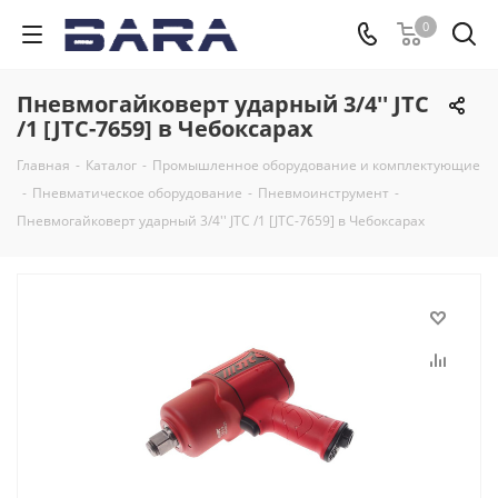
0
Пневмогайковерт ударный 3/4'' JTC
/1 [JTC-7659] в Чебоксарах
Главная
-
Каталог
-
Промышленное оборудование и комплектующие
-
Пневматическое оборудование
-
Пневмоинструмент
-
Пневмогайковерт ударный 3/4'' JTC /1 [JTC-7659] в Чебоксарах