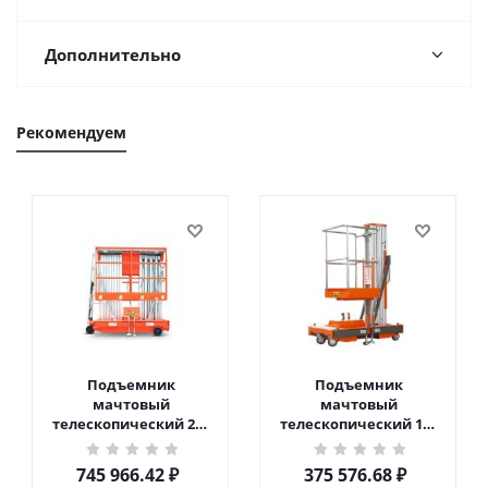
Дополнительно
Рекомендуем
Подъемник
Подъемник
мачтовый
мачтовый
телескопический 200
телескопический 125
кг 10 м TOR GTWY10-
кг 6 м TOR GTWY6-100
200S DC 2-мачтовый
DC 1-мачтовый
745 966.42
₽
375 576.68
₽
(автономный) (N) в
(автономный) (G) в