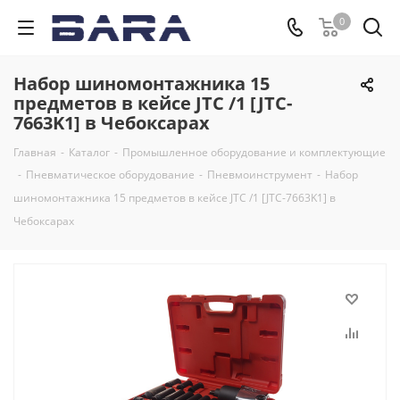
0
Набор шиномонтажника 15
предметов в кейсе JTC /1 [JTC-
7663K1] в Чебоксарах
Главная
-
Каталог
-
Промышленное оборудование и комплектующие
-
Пневматическое оборудование
-
Пневмоинструмент
-
Набор
шиномонтажника 15 предметов в кейсе JTC /1 [JTC-7663K1] в
Чебоксарах