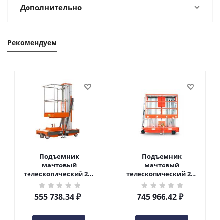
Дополнительно
Рекомендуем
Подъемник
Подъемник
мачтовый
мачтовый
телескопический 200
телескопический 200
кг 6 м TOR GTWY6-200S
кг 10 м TOR GTWY10-
DC 2-мачтовый
200S DC 2-мачтовый
555 738.34
₽
745 966.42
₽
(автономный) (G) в
(автономный) (N) в
Чебоксарах
Чебоксарах