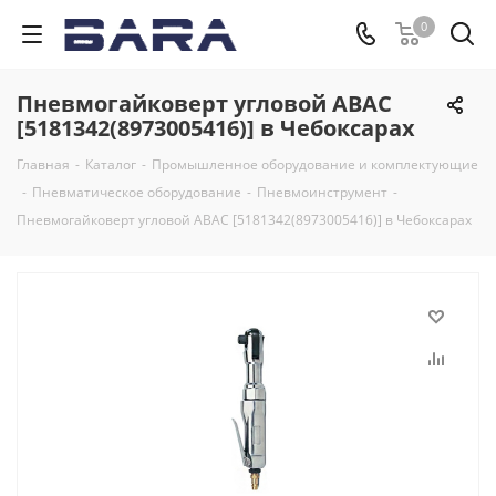
0
Пневмогайковерт угловой ABAC
[5181342(8973005416)] в Чебоксарах
Главная
-
Каталог
-
Промышленное оборудование и комплектующие
-
Пневматическое оборудование
-
Пневмоинструмент
-
Пневмогайковерт угловой ABAC [5181342(8973005416)] в Чебоксарах