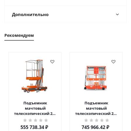
Дополнительно
Рекомендуем
Подъемник
Подъемник
мачтовый
мачтовый
телескопический 200
телескопический 200
кг 6 м TOR GTWY6-200S
кг 10 м TOR GTWY10-
DC 2-мачтовый
200S DC 2-мачтовый
555 738.34
₽
745 966.42
₽
(автономный) (G) в
(автономный) (N) в