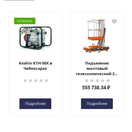
НОВИНКА
Koshin KTH-50X в
Подъемник
Чебоксарах
мачтовый
телескопический 200
кг 6 м TOR GTWY6-200S
DC 2-мачтовый
555 738.34
₽
(автономный) (G) в
Чебоксарах
Подробнее
Подробнее