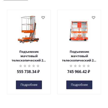
Подъемник
Подъемник
мачтовый
мачтовый
телескопический 200
телескопический 200
кг 6 м TOR GTWY6-200S
кг 10 м TOR GTWY10-
DC 2-мачтовый
200S DC 2-мачтовый
555 738.34
₽
745 966.42
₽
(автономный) (G) в
(автономный) (N) в
Чебоксарах
Чебоксарах
Подробнее
Подробнее