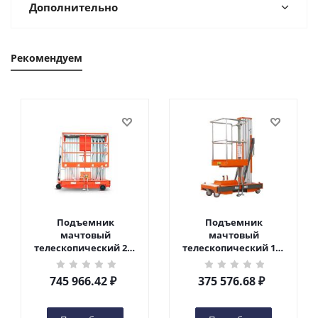
Дополнительно
Рекомендуем
Подъемник
Подъемник
мачтовый
мачтовый
телескопический 200
телескопический 125
кг 10 м TOR GTWY10-
кг 6 м TOR GTWY6-100
200S DC 2-мачтовый
DC 1-мачтовый
745 966.42
₽
375 576.68
₽
(автономный) (N) в
(автономный) (G) в
Чебоксарах
Чебоксарах