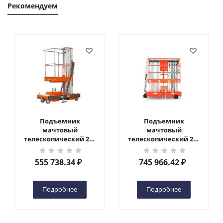
Рекомендуем
Подъемник
Подъемник
мачтовый
мачтовый
телескопический 200
телескопический 200
кг 6 м TOR GTWY6-200S
кг 10 м TOR GTWY10-
DC 2-мачтовый
200S DC 2-мачтовый
555 738.34
₽
745 966.42
₽
(автономный) (G) в
(автономный) (N) в
Чебоксарах
Чебоксарах
Подробнее
Подробнее