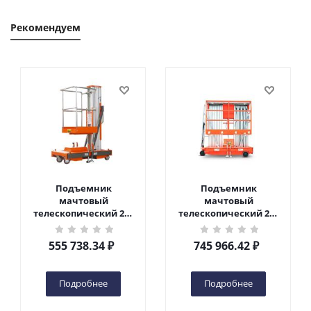
Рекомендуем
Подъемник
Подъемник
мачтовый
мачтовый
телескопический 200
телескопический 200
кг 6 м TOR GTWY6-200S
кг 10 м TOR GTWY10-
DC 2-мачтовый
200S DC 2-мачтовый
555 738.34
₽
745 966.42
₽
(автономный) (G) в
(автономный) (N) в
Чебоксарах
Чебоксарах
Подробнее
Подробнее