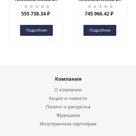
кг 6 м TOR GTWY6-200S
кг 10 м TOR GTWY10-
DC 2-мачтовый
200S DC 2-мачтовый
555 738.34
₽
745 966.42
₽
(автономный) (G) в
(автономный) (N) в
Чебоксарах
Чебоксарах
Подробнее
Подробнее
Компания
О компании
Акции и новости
Лизинг и рассрочка
Франшиза
Иностранным партнерам