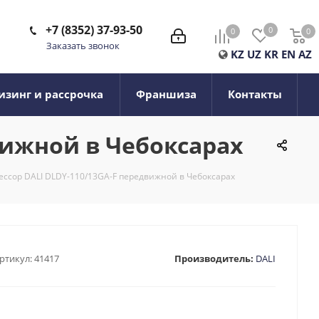
+7 (8352) 37-93-50
0
0
0
0
Заказать звонок
KZ
UZ
KR
EN
AZ
изинг и рассрочка
Франшиза
Контакты
вижной в Чебоксарах
ссор DALI DLDY-110/13GA-F передвижной в Чебоксарах
ртикул:
41417
Производитель:
DALI