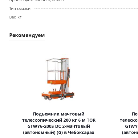
Тип смазки
Вес, кг
Рекомендуем
Подъемник мачтовый
По
телескопический 200 кг 6 м TOR
телескопиче
GTWY6-200S DC 2-мачтовый
GTWY
(автономный) (G) в Чебоксарах
(автон