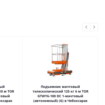
вый
Подъемник мачтовый
телескопический 125 кг 6 м TOR
товый
GTWY6-100 DC 1-мачтовый
оксарах
(автономный) (G) в Чебоксарах