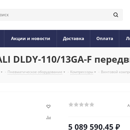
Акции и новости
Доставка
Оплата
Л
LI DLDY-110/13GA-F перед
-
Пневматическое оборудование
-
Компрессоры
-
Винтовой компре
А
5 089 590.45
₽