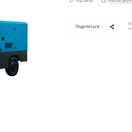
Под заказ
Нашли деше
Ц
Поделиться
о