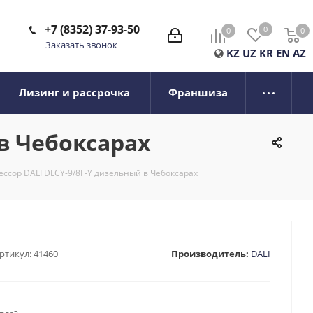
+7 (8352) 37-93-50
0
0
0
0
Заказать звонок
KZ
UZ
KR
EN
AZ
Лизинг и рассрочка
Франшиза
в Чебоксарах
ссор DALI DLCY-9/8F-Y дизельный в Чебоксарах
ртикул:
41460
Производитель:
DALI