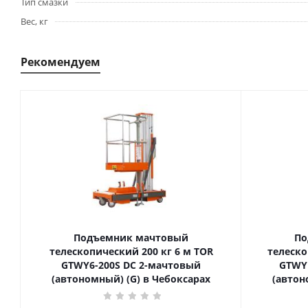
Тип смазки
Вес, кг
Рекомендуем
Подъемник мачтовый
По
телескопический 200 кг 6 м TOR
телескопиче
GTWY6-200S DC 2-мачтовый
GTWY
(автономный) (G) в Чебоксарах
(автон