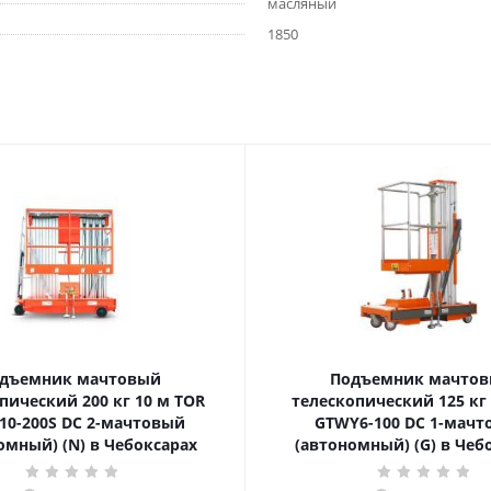
масляный
1850
дъемник мачтовый
Подъемник мачто
ский 200 кг 10 м TOR
телескопический 125 кг 6 м TOR
10-200S DC 2-мачтовый
GTWY6-100 DC 1-мач
омный) (N) в Чебоксарах
(автономный) (G) в Чеб