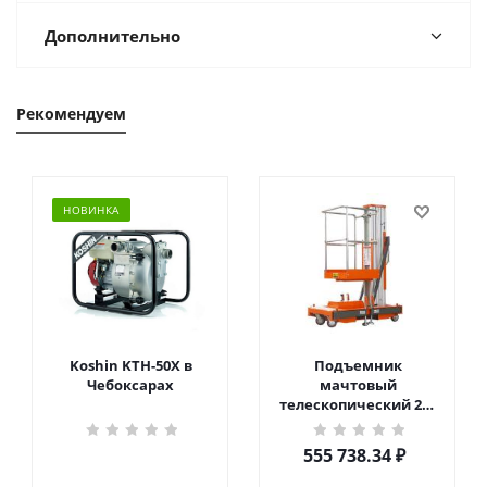
Дополнительно
Рекомендуем
НОВИНКА
Koshin KTH-50X в
Подъемник
Чебоксарах
мачтовый
телескопический 200
кг 6 м TOR GTWY6-200S
DC 2-мачтовый
555 738.34
₽
(автономный) (G) в
Чебоксарах