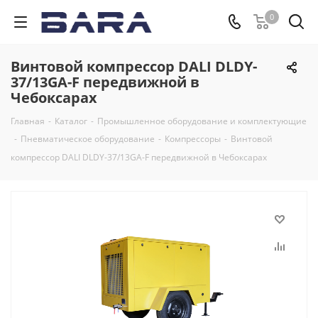
0
Винтовой компрессор DALI DLDY-
37/13GA-F передвижной в
Чебоксарах
Главная
-
Каталог
-
Промышленное оборудование и комплектующие
-
Пневматическое оборудование
-
Компрессоры
-
Винтовой
компрессор DALI DLDY-37/13GA-F передвижной в Чебоксарах