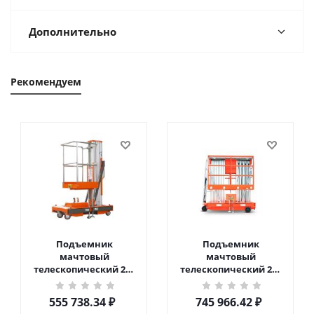
Дополнительно
Рекомендуем
Подъемник
Подъемник
мачтовый
мачтовый
телескопический 200
телескопический 200
кг 6 м TOR GTWY6-200S
кг 10 м TOR GTWY10-
DC 2-мачтовый
200S DC 2-мачтовый
555 738.34
₽
745 966.42
₽
(автономный) (G) в
(автономный) (N) в