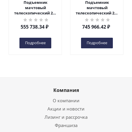
Подъемник
Подъемник
мачтовый
мачтовый
телескопический 200
телескопический 200
кг 6 м TOR GTWY6-200S
кг 10 м TOR GTWY10-
DC 2-мачтовый
200S DC 2-мачтовый
555 738.34
₽
745 966.42
₽
(автономный) (G) в
(автономный) (N) в
Чебоксарах
Чебоксарах
Подробнее
Подробнее
Компания
О компании
Акции и новости
Лизинг и рассрочка
Франшиза