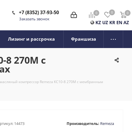
+7 (8352) 37-93-50
0
0
0
0
Заказать звонок
KZ
UZ
KR
EN
AZ
Лизинг и рассрочка
Франшиза
-8 270М с
ах
масляный компрессор Remeza КС10-8 270М с мембранным
ртикул:
14473
Производитель:
Remeza