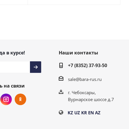
да в курсе!
Наши контакты
+7 (8352) 37-93-50
sale@bara-rus.ru
ь на связи
г. Чебоксары,
Вурнарское шоссе д.7
KZ
UZ
KR
EN
AZ