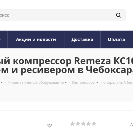
Акции и новости
Доставка
Оплата
 компрессор Remeza КС10
 и ресивером в Чебоксар
-
Пневматическое оборудование
-
Компрессоры
-
Спиральный без
А