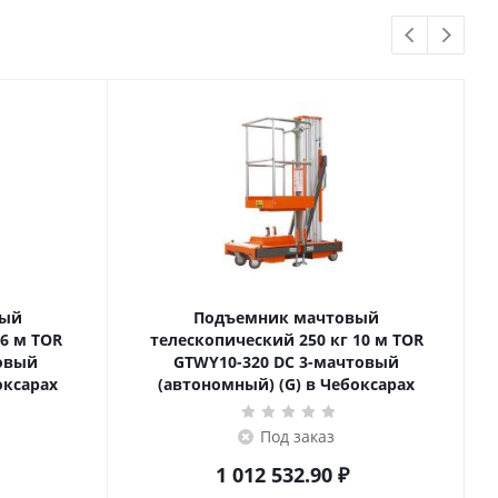
вый
Подъемник мачтовый
телескопический 250 кг 10 м TOR
товый
GTWY10-320 DC 3-мачтовый
оксарах
(автономный) (G) в Чебоксарах
Под заказ
1 012 532.90
₽