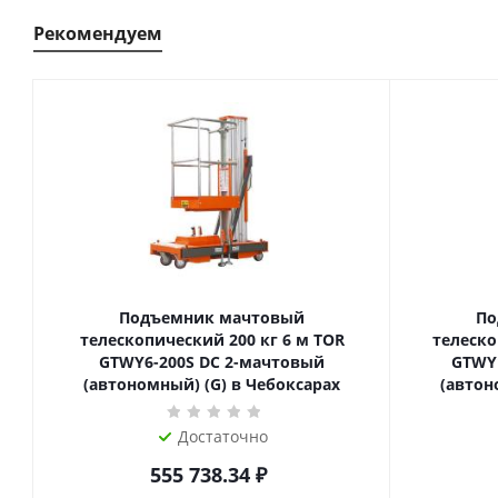
Рекомендуем
Подъемник мачтовый
По
телескопический 200 кг 6 м TOR
телескопиче
GTWY6-200S DC 2-мачтовый
GTWY
(автономный) (G) в Чебоксарах
(автон
Достаточно
555 738.34
₽