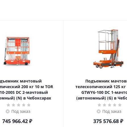
дъемник мачтовый
Подъемник мачто
ский 200 кг 10 м TOR
телескопический 125 кг 6 м TOR
10-200S DC 2-мачтовый
GTWY6-100 DC 1-мач
омный) (N) в Чебоксарах
(автономный) (G) в Чеб
Под заказ
Под заказ
745 966.42
₽
375 576.68
₽