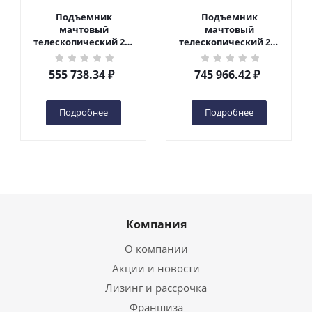
Подъемник
Подъемник
мачтовый
мачтовый
телескопический 200
телескопический 200
кг 6 м TOR GTWY6-200S
кг 10 м TOR GTWY10-
DC 2-мачтовый
200S DC 2-мачтовый
555 738.34
₽
745 966.42
₽
(автономный) (G) в
(автономный) (N) в
Чебоксарах
Чебоксарах
Подробнее
Подробнее
Компания
О компании
Акции и новости
Лизинг и рассрочка
Франшиза