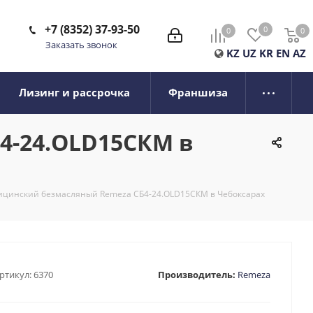
+7 (8352) 37-93-50
0
0
0
0
Заказать звонок
KZ
UZ
KR
EN
AZ
Лизинг и рассрочка
Франшиза
4-24.OLD15CКМ в
ицинский безмасляный Remeza СБ4-24.OLD15CКМ в Чебоксарах
ртикул:
6370
Производитель:
Remeza