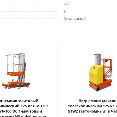
220
8
безмасляный
дъемник мачтовый
Подъемник мачто
еский 125 кг 6 м TOR
телескопический 125 кг 7,5 м TOR
6-100 DC 1-мачтовый
GTWZ (автономный) в Че
омный) (G) в Чебоксарах