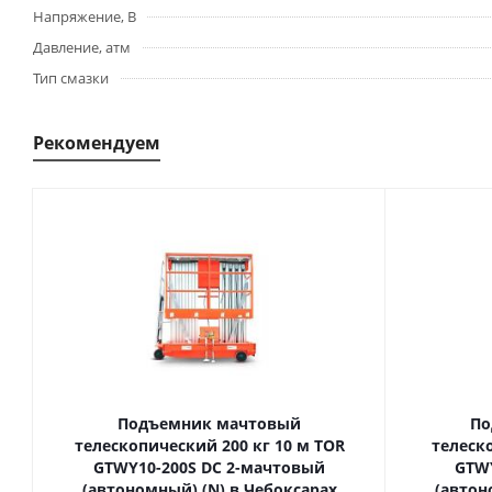
Напряжение, В
Давление, атм
Тип смазки
Рекомендуем
Подъемник мачтовый
По
телескопический 200 кг 10 м TOR
телескопич
GTWY10-200S DC 2-мачтовый
GTWY
(автономный) (N) в Чебоксарах
(автон