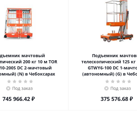
дъемник мачтовый
Подъемник мачто
ский 200 кг 10 м TOR
телескопический 125 кг 6 м TOR
10-200S DC 2-мачтовый
GTWY6-100 DC 1-мач
омный) (N) в Чебоксарах
(автономный) (G) в Чеб
Под заказ
Под заказ
745 966.42
₽
375 576.68
₽