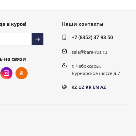
да в курсе!
Наши контакты
+7 (8352) 37-93-50
sale@bara-rus.ru
ь на связи
г. Чебоксары,
Вурнарское шоссе д.7
KZ
UZ
KR
EN
AZ