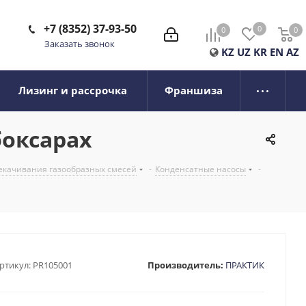
+7 (8352) 37-93-50
0
0
0
0
Заказать звонок
KZ
UZ
KR
EN
AZ
Лизинг и рассрочка
Франшиза
боксарах
екачивания газообразных смесей
-
Конденсатные насосы
-
ртикул:
PR105001
Производитель:
ПРАКТИК