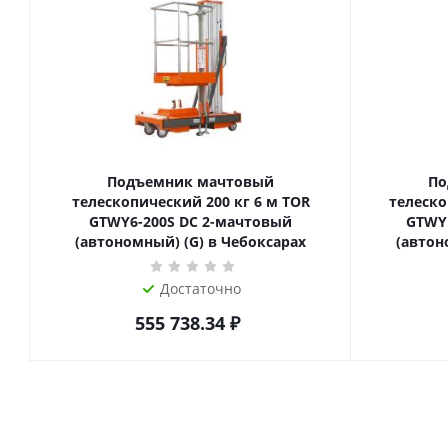
Подъемник мачтовый
По
телескопический 200 кг 6 м TOR
телескопиче
GTWY6-200S DC 2-мачтовый
GTWY
(автономный) (G) в Чебоксарах
(автон
Достаточно
555 738.34
₽