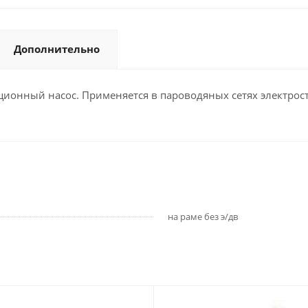
Дополнительно
онный насос. Применяется в пароводяных сетях электрост
на раме без э/дв