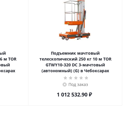
вый
Подъемник мачтовый
телескопический 250 кг 10 м TOR
товый
GTWY10-320 DC 3-мачтовый
оксарах
(автономный) (G) в Чебоксарах
Под заказ
1 012 532.90
₽