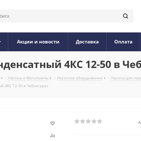
Акции и новости
Доставка
Оплата
денсатный 4КС 12-50 в Че
-
Насосы и Мотопомпы
-
Насосное оборудование
-
Насосы для пер
 4КС 12-50 в Чебоксарах
А