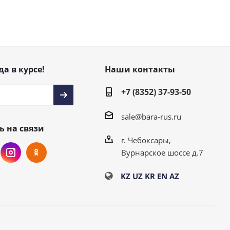
да в курсе!
Наши контакты
+7 (8352) 37-93-50
sale@bara-rus.ru
ь на связи
г. Чебоксары,
Вурнарское шоссе д.7
KZ
UZ
KR
EN
AZ