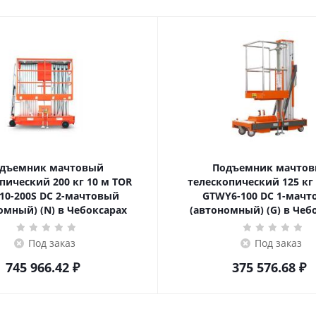
дъемник мачтовый
Подъемник мачто
ский 200 кг 10 м TOR
телескопический 125 кг 6 м TOR
10-200S DC 2-мачтовый
GTWY6-100 DC 1-мач
омный) (N) в Чебоксарах
(автономный) (G) в Чеб
Под заказ
Под заказ
745 966.42
₽
375 576.68
₽