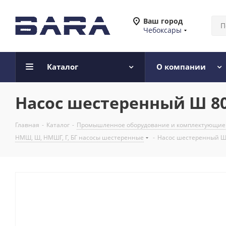
Ваш город
Чебоксары
Каталог
О компании
Насос шестеренный Ш 80-
Главная
-
Каталог
-
Промышленное оборудование и комплектующие
НМШ, Ш, НМШГ, Г, БГ насосы шестеренные
-
Насос шестеренный Ш 8