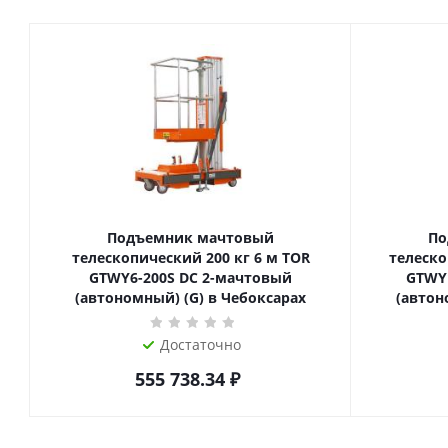
Подъемник мачтовый
По
телескопический 200 кг 6 м TOR
телескопиче
GTWY6-200S DC 2-мачтовый
GTWY
(автономный) (G) в Чебоксарах
(автон
Достаточно
555 738.34
₽