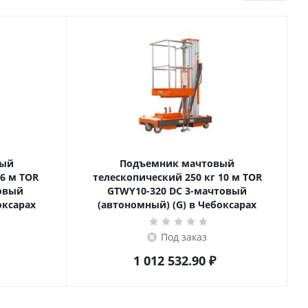
вый
Подъемник мачтовый
телескопический 250 кг 10 м TOR
товый
GTWY10-320 DC 3-мачтовый
оксарах
(автономный) (G) в Чебоксарах
Под заказ
1 012 532.90
₽