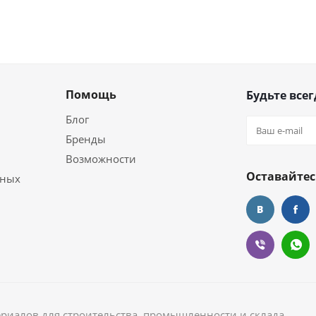
Помощь
Будьте всег
Блог
Бренды
Возможности
Оставайтес
ьных
ериалов для строительства, промышленности и склада