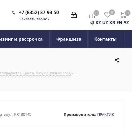
+7 (8352) 37-93-50
0
0
0
0
Заказать звонок
KZ
UZ
KR
EN
AZ
изинг и рассрочка
Франшиза
Контакты
епродуктов, масел, битума, вязких сред
-
ртикул:
PR130145
Производитель:
ПРАКТИК