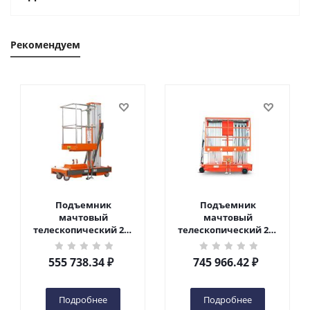
Рекомендуем
Подъемник
Подъемник
мачтовый
мачтовый
телескопический 200
телескопический 200
кг 6 м TOR GTWY6-200S
кг 10 м TOR GTWY10-
DC 2-мачтовый
200S DC 2-мачтовый
555 738.34
₽
745 966.42
₽
(автономный) (G) в
(автономный) (N) в
Чебоксарах
Чебоксарах
Подробнее
Подробнее