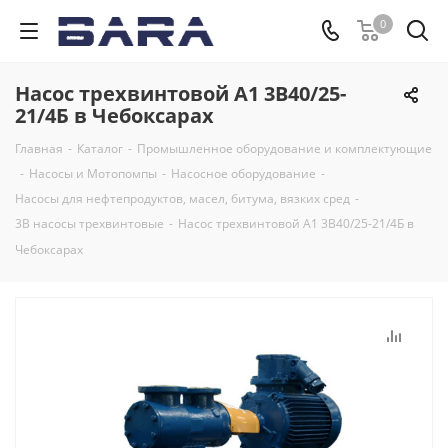
0
Насос трехвинтовой А1 3В40/25-
21/4Б в Чебоксарах
Главная
-
Каталог
-
Промышленное оборудование и комплектующие
-
Насосы и Мотопомпы
-
Насосное оборудование
-
Насосы для нефтепродуктов, масел, битума, вязких сред
-
3В насосы трехвинтовые
-
Насос трехвинтовой А1 3В40/25-21/4Б в
Чебоксарах