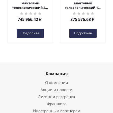
мачтовый
мачтовый
телескопический 200
телескопический 125
кг 10 м TOR GTWY10-
кг 6 м TOR GTWY6-100
200S DC 2-мачтовый
DC 1-мачтовый
745 966.42
₽
375 576.68
₽
(автономный) (N) в
(автономный) (G) в
Чебоксарах
Чебоксарах
Подробнее
Подробнее
Компания
О компании
Акции и новости
Лизинг и рассрочка
Франшиза
Иностранным партнерам