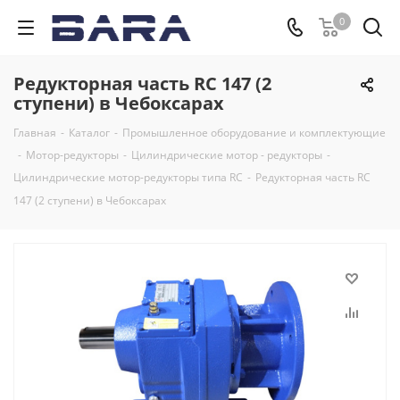
0
Редукторная часть RC 147 (2
ступени) в Чебоксарах
Главная
-
Каталог
-
Промышленное оборудование и комплектующие
-
Мотор-редукторы
-
Цилиндрические мотор - редукторы
-
Цилиндрические мотор-редукторы типа RC
-
Редукторная часть RC
147 (2 ступени) в Чебоксарах