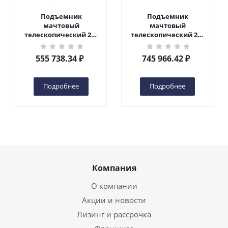
Подъемник
Подъемник
мачтовый
мачтовый
телескопический 200
телескопический 200
кг 6 м TOR GTWY6-200S
кг 10 м TOR GTWY10-
DC 2-мачтовый
200S DC 2-мачтовый
555 738.34
₽
745 966.42
₽
(автономный) (G) в
(автономный) (N) в
Чебоксарах
Чебоксарах
Подробнее
Подробнее
Компания
О компании
Акции и новости
Лизинг и рассрочка