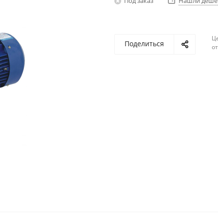
Под заказ
Нашли деше
Ц
Поделиться
о