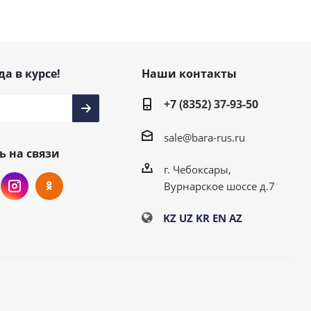
да в курсе!
Наши контакты
+7 (8352) 37-93-50
sale@bara-rus.ru
ь на связи
г. Чебоксары,
Вурнарское шоссе д.7
KZ
UZ
KR
EN
AZ