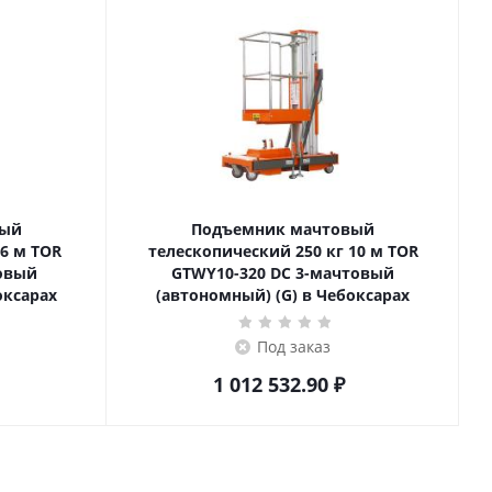
вый
Подъемник мачтовый
телескопический 250 кг 10 м TOR
товый
GTWY10-320 DC 3-мачтовый
оксарах
(автономный) (G) в Чебоксарах
Под заказ
1 012 532.90
₽