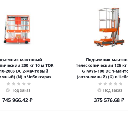
дъемник мачтовый
Подъемник мачто
ский 200 кг 10 м TOR
телескопический 125 кг 6 м TOR
10-200S DC 2-мачтовый
GTWY6-100 DC 1-мач
омный) (N) в Чебоксарах
(автономный) (G) в Чеб
Под заказ
Под заказ
745 966.42
₽
375 576.68
₽