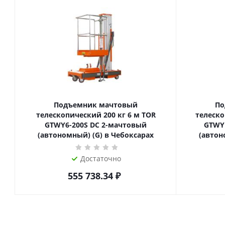
Подъемник мачтовый
По
телескопический 200 кг 6 м TOR
телескопиче
GTWY6-200S DC 2-мачтовый
GTWY
(автономный) (G) в Чебоксарах
(автон
Достаточно
555 738.34
₽