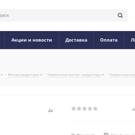
Акции и новости
Доставка
Оплата
Л
-
Мотор-редукторы
-
Червячные мотор - редукторы
-
Червячные мо
А