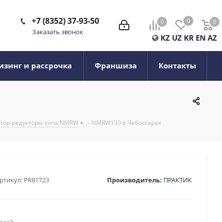
+7 (8352) 37-93-50
0
0
0
0
Заказать звонок
KZ
UZ
KR
EN
AZ
изинг и рассрочка
Франшиза
Контакты
тор-редукторы типа NMRW
-
NMRW150 в Чебоксарах
ртикул:
PR81723
Производитель:
ПРАКТИК