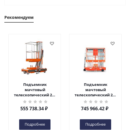
Рекомендуем
Подъемник
Подъемник
мачтовый
мачтовый
телескопический 200
телескопический 200
кг 6 м TOR GTWY6-200S
кг 10 м TOR GTWY10-
DC 2-мачтовый
200S DC 2-мачтовый
555 738.34
₽
745 966.42
₽
(автономный) (G) в
(автономный) (N) в
Чебоксарах
Чебоксарах
Подробнее
Подробнее