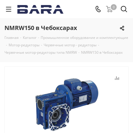
0
NMRW150 в Чебоксарах
Главная
-
Каталог
-
Промышленное оборудование и комплектующие
-
Мотор-редукторы
-
Червячные мотор - редукторы
-
Червячные мотор-редукторы типа NMRW
-
NMRW150 в Чебоксарах