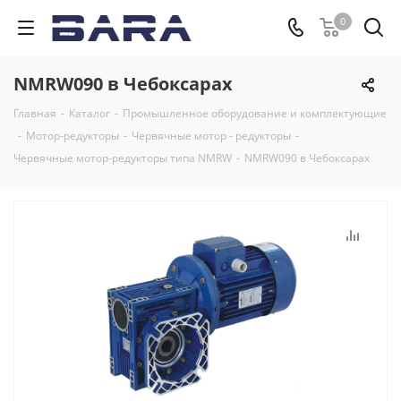
0
NMRW090 в Чебоксарах
Главная
-
Каталог
-
Промышленное оборудование и комплектующие
-
Мотор-редукторы
-
Червячные мотор - редукторы
-
Червячные мотор-редукторы типа NMRW
-
NMRW090 в Чебоксарах