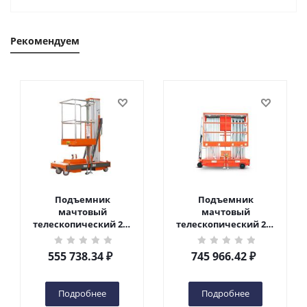
Рекомендуем
Подъемник
Подъемник
мачтовый
мачтовый
телескопический 200
телескопический 200
кг 6 м TOR GTWY6-200S
кг 10 м TOR GTWY10-
DC 2-мачтовый
200S DC 2-мачтовый
555 738.34
₽
745 966.42
₽
(автономный) (G) в
(автономный) (N) в
Чебоксарах
Чебоксарах
Подробнее
Подробнее