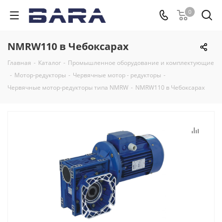
0
NMRW110 в Чебоксарах
Главная
-
Каталог
-
Промышленное оборудование и комплектующие
-
Мотор-редукторы
-
Червячные мотор - редукторы
-
Червячные мотор-редукторы типа NMRW
-
NMRW110 в Чебоксарах