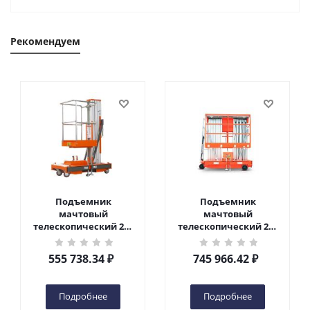
Рекомендуем
Подъемник
Подъемник
мачтовый
мачтовый
телескопический 200
телескопический 200
кг 6 м TOR GTWY6-200S
кг 10 м TOR GTWY10-
DC 2-мачтовый
200S DC 2-мачтовый
555 738.34
₽
745 966.42
₽
(автономный) (G) в
(автономный) (N) в
Чебоксарах
Чебоксарах
Подробнее
Подробнее