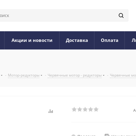
Акции и новости
Доставка
Оплата
Л
-
Мотор-редукторы
-
Червячные мотор - редукторы
-
Червячные мо
А