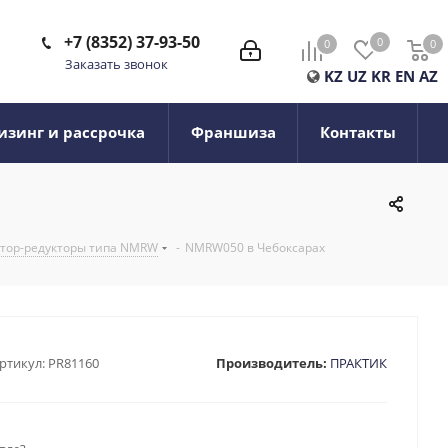
+7 (8352) 37-93-50
0
0
0
0
Заказать звонок
KZ
UZ
KR
EN
AZ
изинг и рассрочка
Франшиза
Контакты
тор-редукторы типа NMRW
-
NMRW050 в Чебоксарах
ртикул:
PR81160
Производитель:
ПРАКТИК