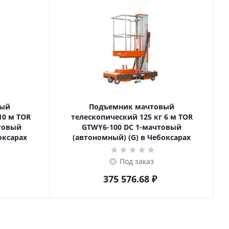
вый
Подъемник мачтовый
телескопический 125 кг 6 м TOR
товый
GTWY6-100 DC 1-мачтовый
оксарах
(автономный) (G) в Чебоксарах
Под заказ
375 576.68
₽