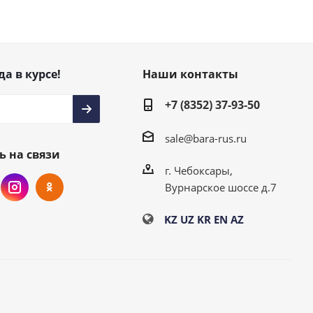
да в курсе!
Наши контакты
+7 (8352) 37-93-50
sale@bara-rus.ru
ь на связи
г. Чебоксары,
Вурнарское шоссе д.7
KZ
UZ
KR
EN
AZ