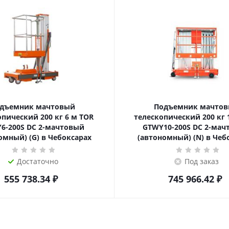
дъемник мачтовый
Подъемник мачто
еский 200 кг 6 м TOR
телескопический 200 кг 10 м TOR
6-200S DC 2-мачтовый
GTWY10-200S DC 2-мач
омный) (G) в Чебоксарах
(автономный) (N) в Чеб
Достаточно
Под заказ
555 738.34
₽
745 966.42
₽