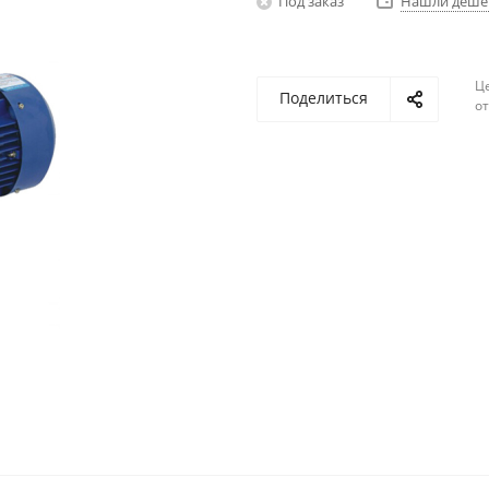
Под заказ
Нашли деше
Ц
Поделиться
о