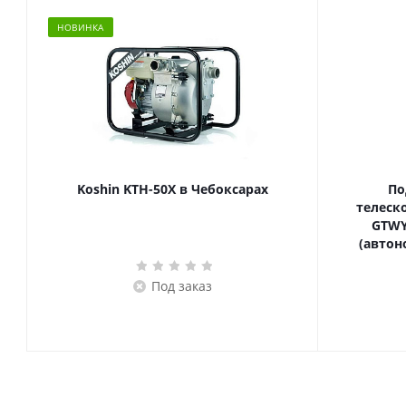
НОВИНКА
Koshin KTH-50X в Чебоксарах
По
телескопич
GTWY
(автон
Под заказ