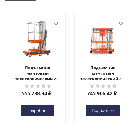
Подъемник
Подъемник
мачтовый
мачтовый
телескопический 200
телескопический 200
кг 6 м TOR GTWY6-200S
кг 10 м TOR GTWY10-
DC 2-мачтовый
200S DC 2-мачтовый
555 738.34
₽
745 966.42
₽
(автономный) (G) в
(автономный) (N) в
Чебоксарах
Чебоксарах
Подробнее
Подробнее