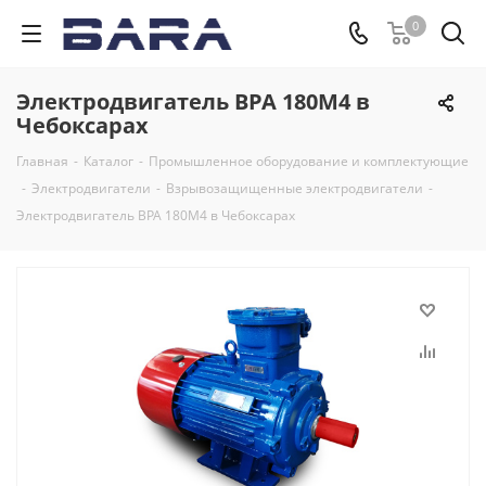
0
Электродвигатель ВРА 180M4 в
Чебоксарах
Главная
-
Каталог
-
Промышленное оборудование и комплектующие
-
Электродвигатели
-
Взрывозащищенные электродвигатели
-
Электродвигатель ВРА 180M4 в Чебоксарах