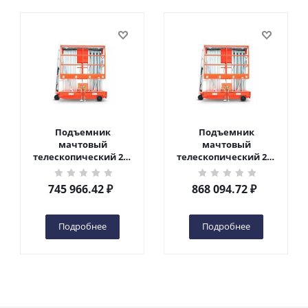
Подъемник
Подъемник
мачтовый
мачтовый
телескопический 200
телескопический 200
кг 10 м TOR GTWY10-
кг 12 м TOR GTWY12-
200S DC 2-мачтовый
200S DC 2-мачтовый
745 966.42
₽
868 094.72
₽
(автономный) (N) в
(автономный) (N) в
Чебоксарах
Чебоксарах
Подробнее
Подробнее