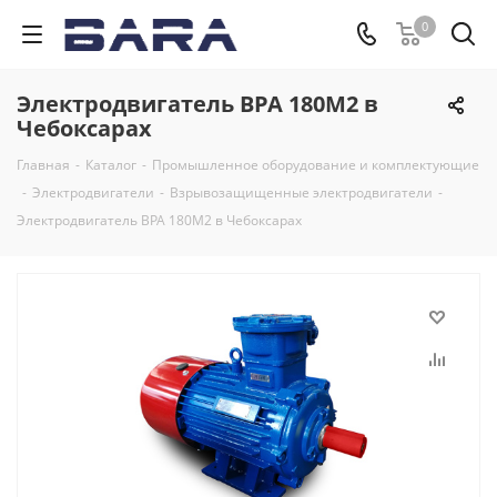
0
Электродвигатель ВРА 180M2 в
Чебоксарах
Главная
-
Каталог
-
Промышленное оборудование и комплектующие
-
Электродвигатели
-
Взрывозащищенные электродвигатели
-
Электродвигатель ВРА 180M2 в Чебоксарах