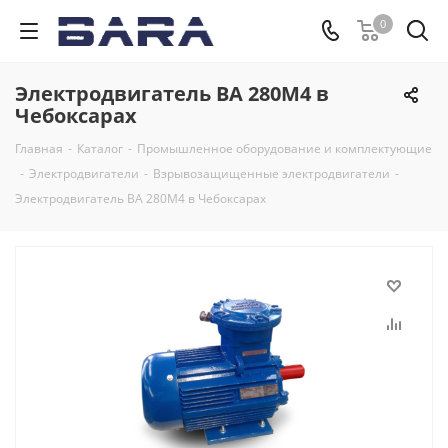
0
Электродвигатель ВА 280М4 в
Чебоксарах
Главная
-
Каталог
-
Промышленное оборудование и комплектующие
-
Электродвигатели
-
Взрывозащищенные электродвигатели
-
Электродвигатель ВА 280М4 в Чебоксарах