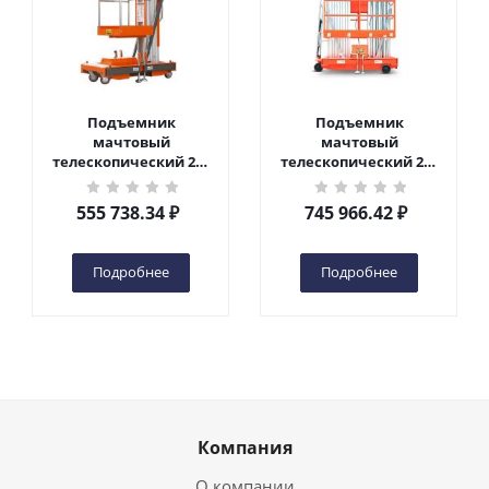
Подъемник
Подъемник
мачтовый
мачтовый
телескопический 200
телескопический 200
кг 6 м TOR GTWY6-200S
кг 10 м TOR GTWY10-
DC 2-мачтовый
200S DC 2-мачтовый
555 738.34
₽
745 966.42
₽
(автономный) (G) в
(автономный) (N) в
Чебоксарах
Чебоксарах
Подробнее
Подробнее
Компания
О компании