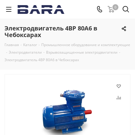
0
Электродвигатель 4ВР 80А6 в
Чебоксарах
Главная
-
Каталог
-
Промышленное оборудование и комплектующие
-
Электродвигатели
-
Взрывозащищенные электродвигатели
-
Электродвигатель 4ВР 80А6 в Чебоксарах