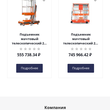
Подъемник
Подъемник
мачтовый
мачтовый
телескопический 200
телескопический 200
кг 6 м TOR GTWY6-200S
кг 10 м TOR GTWY10-
DC 2-мачтовый
200S DC 2-мачтовый
555 738.34
₽
745 966.42
₽
(автономный) (G) в
(автономный) (N) в
Чебоксарах
Чебоксарах
Подробнее
Подробнее
Компания