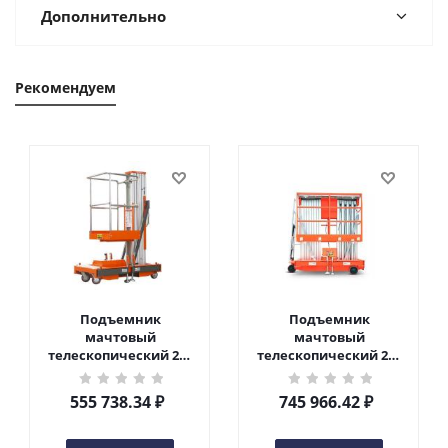
Дополнительно
Рекомендуем
Подъемник
Подъемник
мачтовый
мачтовый
телескопический 200
телескопический 200
кг 6 м TOR GTWY6-200S
кг 10 м TOR GTWY10-
DC 2-мачтовый
200S DC 2-мачтовый
555 738.34
₽
745 966.42
₽
(автономный) (G) в
(автономный) (N) в
Чебоксарах
Чебоксарах