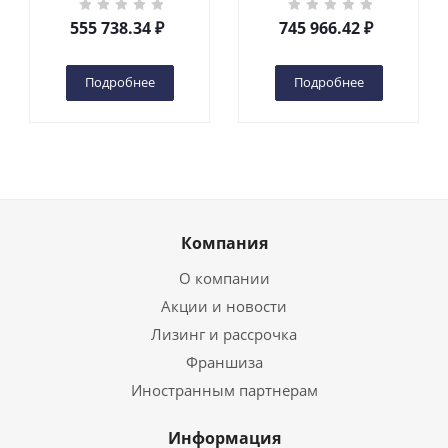
DC 2-мачтовый
200S DC 2-мачтовый
555 738.34
₽
745 966.42
₽
(автономный) (G) в
(автономный) (N) в
Чебоксарах
Чебоксарах
Подробнее
Подробнее
Компания
О компании
Акции и новости
Лизинг и рассрочка
Франшиза
Иностранным партнерам
Информация