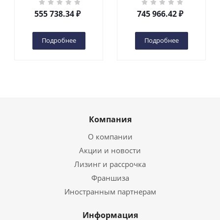
DC 2-мачтовый
200S DC 2-мачтовый
555 738.34
₽
745 966.42
₽
(автономный) (G) в
(автономный) (N) в
Чебоксарах
Чебоксарах
Подробнее
Подробнее
Компания
О компании
Акции и новости
Лизинг и рассрочка
Франшиза
Иностранным партнерам
Информация