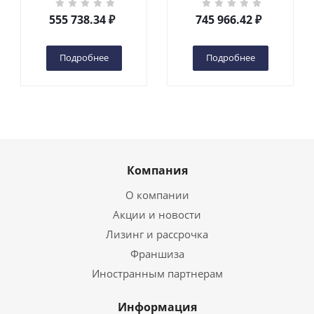
DC 2-мачтовый
200S DC 2-мачтовый
555 738.34
₽
745 966.42
₽
(автономный) (G) в
(автономный) (N) в
Чебоксарах
Чебоксарах
Подробнее
Подробнее
Компания
О компании
Акции и новости
Лизинг и рассрочка
Франшиза
Иностранным партнерам
Информация