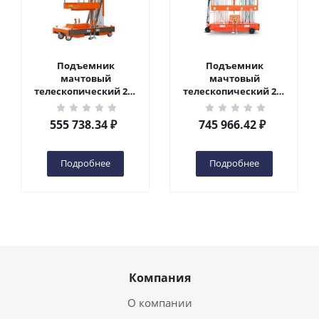
Подъемник
Подъемник
мачтовый
мачтовый
телескопический 200
телескопический 200
кг 6 м TOR GTWY6-200S
кг 10 м TOR GTWY10-
DC 2-мачтовый
200S DC 2-мачтовый
555 738.34
₽
745 966.42
₽
(автономный) (G) в
(автономный) (N) в
Чебоксарах
Чебоксарах
Подробнее
Подробнее
Компания
О компании