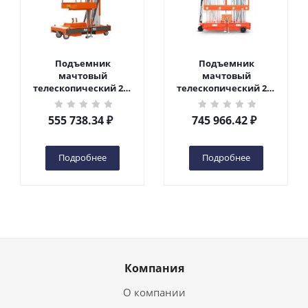
Подъемник
Подъемник
мачтовый
мачтовый
телескопический 200
телескопический 200
кг 6 м TOR GTWY6-200S
кг 10 м TOR GTWY10-
DC 2-мачтовый
200S DC 2-мачтовый
555 738.34
₽
745 966.42
₽
(автономный) (G) в
(автономный) (N) в
Чебоксарах
Чебоксарах
Подробнее
Подробнее
Компания
О компании