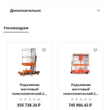
Дополнительно
Рекомендуем
Подъемник
Подъемник
мачтовый
мачтовый
телескопический 200
телескопический 200
кг 6 м TOR GTWY6-200S
кг 10 м TOR GTWY10-
DC 2-мачтовый
200S DC 2-мачтовый
555 738.34
₽
745 966.42
₽
(автономный) (G) в
(автономный) (N) в