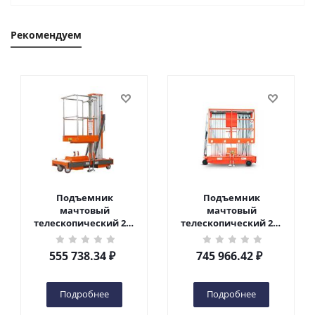
Рекомендуем
Подъемник
Подъемник
мачтовый
мачтовый
телескопический 200
телескопический 200
кг 6 м TOR GTWY6-200S
кг 10 м TOR GTWY10-
DC 2-мачтовый
200S DC 2-мачтовый
555 738.34
₽
745 966.42
₽
(автономный) (G) в
(автономный) (N) в
Чебоксарах
Чебоксарах
Подробнее
Подробнее