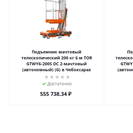
Подъемник мачтовый
По
телескопический 200 кг 6 м TOR
телескопиче
GTWY6-200S DC 2-мачтовый
GTWY
(автономный) (G) в Чебоксарах
(автон
Достаточно
555 738.34
₽