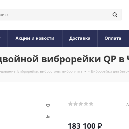
Акции и новости
Доставка
Оплата
двойной виброрейки QP в 
дование: Виброрейки, вибростолы, виброплиты
-
Виброрейки для бето
А
183 100
₽