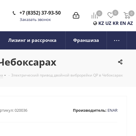
+7 (8352) 37-93-50
0
0
0
0
Заказать звонок
KZ
UZ
KR
EN
AZ
Лизинг и рассрочка
Франшиза
Чебоксарах
на
-
Электрический привод двойной виброрейки QP в Чебоксарах
ртикул:
020036
Производитель:
ENAR