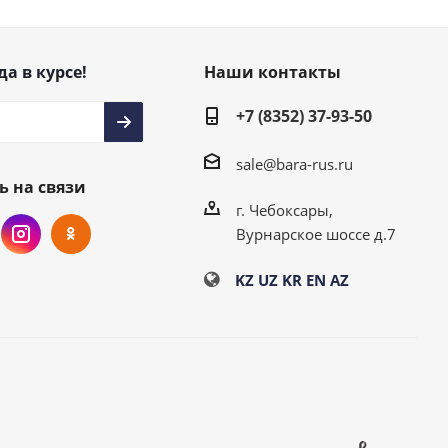
да в курсе!
Наши контакты
+7 (8352) 37-93-50
sale@bara-rus.ru
ь на связи
г. Чебоксары,
Вурнарское шоссе д.7
KZ
UZ
KR
EN
AZ