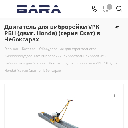
0
Двигатель для виброрейки VPK
РВН (двиг. Honda) (серия Скат) в
Чебоксарах
Главная
-
Каталог
-
Оборудование для строительства
-
Виброоборудование: Виброрейки, вибростолы, виброплиты
-
Виброрейки для бетона
-
Двигатель для виброрейки VPK РВН (двиг.
Honda) (серия Скат) в Чебоксарах