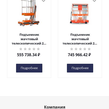
Подъемник
Подъемник
мачтовый
мачтовый
телескопический 200
телескопический 200
кг 6 м TOR GTWY6-200S
кг 10 м TOR GTWY10-
DC 2-мачтовый
200S DC 2-мачтовый
555 738.34
₽
745 966.42
₽
(автономный) (G) в
(автономный) (N) в
Чебоксарах
Чебоксарах
Подробнее
Подробнее
Компания