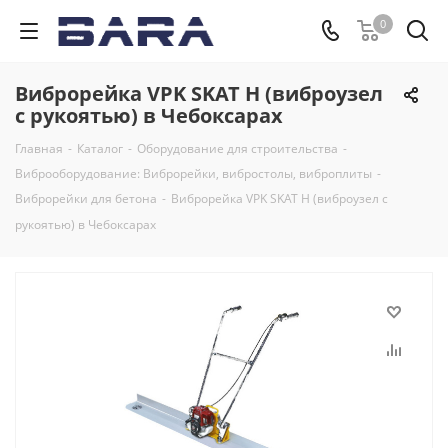
0
Виброрейка VPK SKAT H (виброузел
с рукоятью) в Чебоксарах
Главная
-
Каталог
-
Оборудование для строительства
-
Виброоборудование: Виброрейки, вибростолы, виброплиты
-
Виброрейки для бетона
-
Виброрейка VPK SKAT H (виброузел с
рукоятью) в Чебоксарах