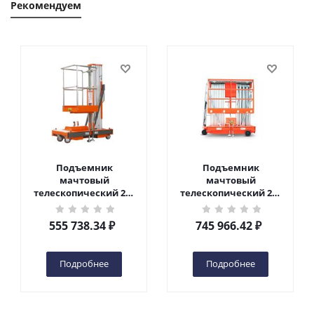
Рекомендуем
Подъемник
Подъемник
мачтовый
мачтовый
телескопический 200
телескопический 200
кг 6 м TOR GTWY6-200S
кг 10 м TOR GTWY10-
DC 2-мачтовый
200S DC 2-мачтовый
555 738.34
₽
745 966.42
₽
(автономный) (G) в
(автономный) (N) в
Чебоксарах
Чебоксарах
Подробнее
Подробнее