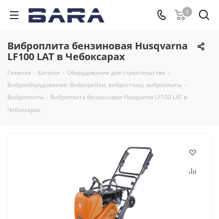
0
Виброплита бензиновая Husqvarna
LF100 LAT в Чебоксарах
Главная
-
Каталог
-
Оборудование для строительства
-
Виброоборудование: Виброрейки, вибростолы, виброплиты
-
Виброплиты
-
Виброплита бензиновая Husqvarna LF100 LAT в
Чебоксарах