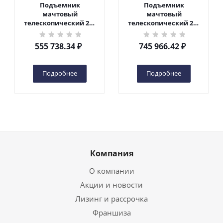
Подъемник
Подъемник
мачтовый
мачтовый
телескопический 200
телескопический 200
кг 6 м TOR GTWY6-200S
кг 10 м TOR GTWY10-
DC 2-мачтовый
200S DC 2-мачтовый
555 738.34
₽
745 966.42
₽
(автономный) (G) в
(автономный) (N) в
Чебоксарах
Чебоксарах
Подробнее
Подробнее
Компания
О компании
Акции и новости
Лизинг и рассрочка
Франшиза