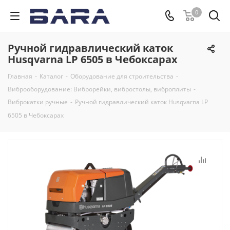
0
Ручной гидравлический каток
Husqvarna LP 6505 в Чебоксарах
Главная
-
Каталог
-
Оборудование для строительства
-
Виброоборудование: Виброрейки, вибростолы, виброплиты
-
Виброкатки ручные
-
Ручной гидравлический каток Husqvarna LP
6505 в Чебоксарах