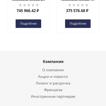
кг 10 м TOR GTWY10-
кг 6 м TOR GTWY6-100
200S DC 2-мачтовый
DC 1-мачтовый
745 966.42
₽
375 576.68
₽
(автономный) (N) в
(автономный) (G) в
Чебоксарах
Чебоксарах
Подробнее
Подробнее
Компания
О компании
Акции и новости
Лизинг и рассрочка
Франшиза
Иностранным партнерам