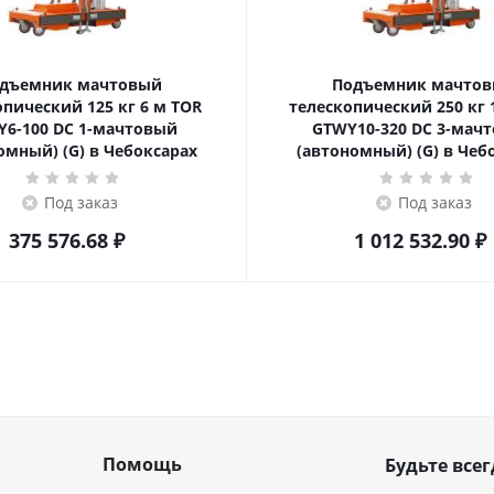
дъемник мачтовый
Подъемник мачто
еский 125 кг 6 м TOR
телескопический 250 кг 10 м TOR
6-100 DC 1-мачтовый
GTWY10-320 DC 3-мач
омный) (G) в Чебоксарах
(автономный) (G) в Чеб
Под заказ
Под заказ
375 576.68
₽
1 012 532.90
₽
Помощь
Будьте всег