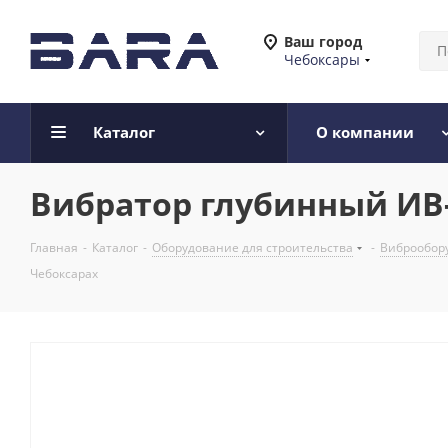
Ваш город
Чебоксары
Каталог
О компании
Вибратор глубинный ИВ-1
Главная
-
Каталог
-
Оборудование для строительства
-
Виброобору
Чебоксарах