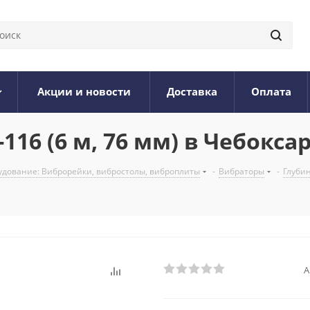
Акции и новости
Доставка
Оплата
16 (6 м, 76 мм) в Чебокса
дование: Виброрейки, вибростолы, виброплиты
-
Вибраторы
-
Глуби
А