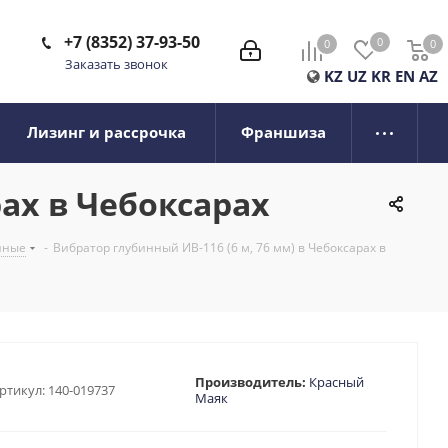
+7 (8352) 37-93-50
0
0
0
0
Заказать звонок
KZ
UZ
KR
EN
AZ
Лизинг и рассрочка
Франшиза
рах в Чебоксарах
нные
-
Вибратор глубинный ИВ-116 (6 м, 76 мм) в Чебоксарах в
Производитель:
Красный
ртикул:
140-019737
Маяк