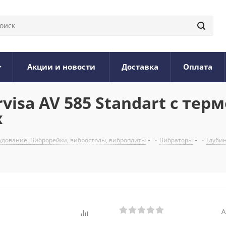
Акции и новости
Доставка
Оплата
isa AV 585 Standart с тер
х
дование: Виброрейки, вибростолы, виброплиты
-
Вибраторы
-
Глуби
А