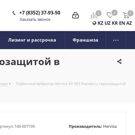
+7 (8352) 37-93-50
0
0
0
0
Заказать звонок
KZ
UZ
KR
EN
AZ
Лизинг и рассрочка
Франшиза
мозащитой в
нные
-
Глубинный вибратор Hervisa AV 585 Standart с термозащитой
ртикул:
140-007739
Производитель:
Hervisa