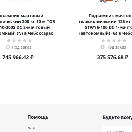
дъемник мачтовый
Подъемник мачто
ский 200 кг 10 м TOR
телескопический 125 кг 6 м TOR
10-200S DC 2-мачтовый
GTWY6-100 DC 1-мач
омный) (N) в Чебоксарах
(автономный) (G) в Чеб
Под заказ
Под заказ
745 966.42
₽
375 576.68
₽
Помощь
Будьте всег
Блог