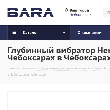
Ваш город
Чебоксары
Каталог
О компании
Глубинный вибратор Herv
Чебоксарах в Чебоксара
Главная
-
Каталог
-
Оборудование для строительства
-
Виброобору
в Чебоксарах в Чебоксарах