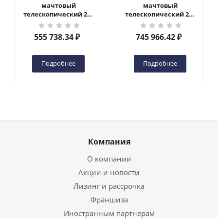
мачтовый
мачтовый
телескопический 200
телескопический 200
кг 6 м TOR GTWY6-200S
кг 10 м TOR GTWY10-
DC 2-мачтовый
200S DC 2-мачтовый
555 738.34
₽
745 966.42
₽
(автономный) (G) в
(автономный) (N) в
Чебоксарах
Чебоксарах
Подробнее
Подробнее
Компания
О компании
Акции и новости
Лизинг и рассрочка
Франшиза
Иностранным партнерам